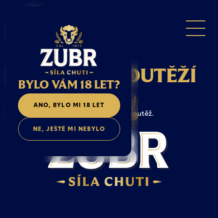
P
R
A
V
I
D
L
A
S
O
U
T
Ě
Ž
Í
BYLO VÁM 18 LET?
ANO, BYLO MI 18 LET
Nyní v Zubřím světě neběží žádná soutěž.
NE, JEŠTĚ MI NEBYLO