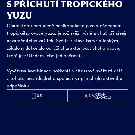
S PŘÍCHUTÍ TROPICKÉHO
YUZU
Charakterní ochucené nealkoholické pivo s nádechem
tropického ovoce yuzu, jehož svěží vůně a chuť přinášejí
nezaměnitelný zážitek. Světle zlatavá barva s lehkým
zákalem dokonale odráží charakter exotického ovoce,
které je základem jeho jedinečnosti.
Vyvážená kombinace hořkosti a citrusové svěžesti dělá
z tohoto piva ideálního společníka pro chvíle aktivního
odpočinku.
OBSAH
0,5 l
0,5 %
ALKOHOLU