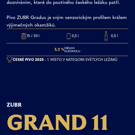
dozníváním, které do poctivého českého ležáku patří.
Pivo ZUBR Gradus je svým senzorickým profilem králem
výjimečných okamžiků.
15 / 30 l
0,5 l
0,5 l
OBSAH
5,2 %
ALKOHOLU
ČESKÉ PIVO 2025
– 1. MÍSTO V KATEGORII SVĚTLÝCH LEŽÁKŮ
ZUBR
G
R
A
N
D
1
1