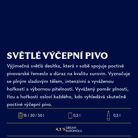
SVĚTLÉ VÝČEPNÍ PIVO
Výjimečná světlá desítka, která v sobě spojuje poctivé
pivovarské řemeslo a důraz na kvalitu surovin. Vyznačuje
se plným sladovým tělem, intenzivní a vyváženou
hořkostí a výbornou pitelností. Vyvážený poměr plnosti,
řízu a hořkosti osloví každého, kdo vyhledává skutečně
poctivé výčepní pivo.
15 / 30 / 50 l
0,5 l
0,5 l
OBSAH
4,2 %
ALKOHOLU