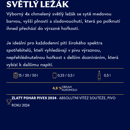
SVĚTLÝ LEŽÁK
Výborný 4x chmelený světlý ležák se sytě medovou
barvou, vyšší plností a sladovouchutí, která po polknutí
ihned přechází do výrazné hořkosti.
Je ideální pro každodenní pití širokého spektra
spotřebitelů, kteří vyhledávají v pivu výraznou,
nepřehlédnutelnou hořkost s delším dozníváním, která
vybízí k dalšímu napití.
15 / 30 / 50 l
0,33 / 0,5 l
0,5 l
OBSAH
4,8 %
ALKOHOLU
ZLATÝ POHÁR PIVEX 2024
- ABSOLUTNÍ VÍTĚZ SOUTĚŽE, PIVO
ROKU 2024