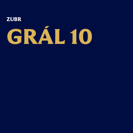
ZUBR
G
R
Á
L
1
0