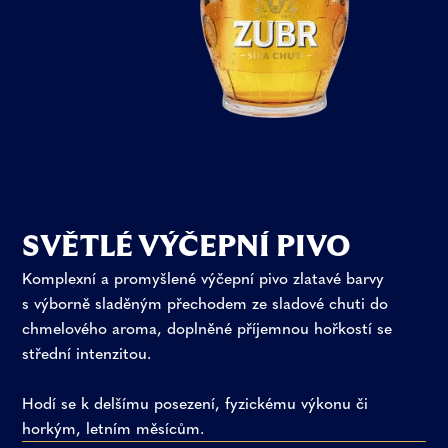
SVĚTLÉ VÝČEPNÍ PIVO
Komplexní a promyšlené výčepní pivo zlatavé barvy
s výborně sladěným přechodem ze sladové chuti do
chmelového aroma, doplněné příjemnou hořkostí se
střední intenzitou.
Hodí se k delšímu posezení, fyzickému výkonu či
horkým, letním měsícům.