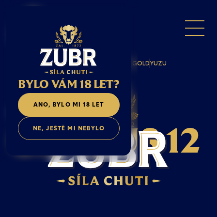
GRADUS 12
GRAND 11
GRÁL 10
GOLD
YUZU
BYLO VÁM 18 LET?
ANO, BYLO MI 18 LET
ZUBR
NE, JEŠTĚ MI NEBYLO
G
R
A
D
U
S
1
2