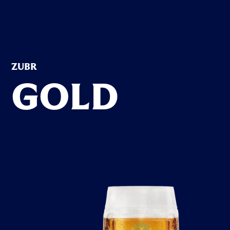
ZUBR
G
O
L
D