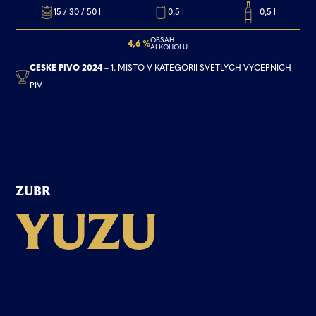
15 / 30 / 50 l
0,5 l
0,5 l
OBSAH
4,6 %
ALKOHOLU
ČESKÉ PIVO 2024
– 1. MÍSTO V KATEGORII SVĚTLÝCH VÝČEPNÍCH
PIV
ZUBR
Y
U
Z
U