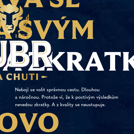
Když roste tlak, sílí i jeho odhodlání. Vždycky
a bez váhání udělá, co je potřeba. Když zakopne,
A
S
V
Ý
M
zase se zvedne. Slovo prohra nemá ve slovníku.
Vždycky razí cestu. Když ostatní váhají nebo
ztratí směr, vykročí jako první. Protože ví, kam
D
Á
Z
K
R
A
T
míří. A jde si tvrdě za svým.
Nebojí se volit správnou cestu. Dlouhou
a náročnou. Protože ví, že k poctivým výsledkům
nevedou zkratky. A z kvality se neustupuje.
O
V
O