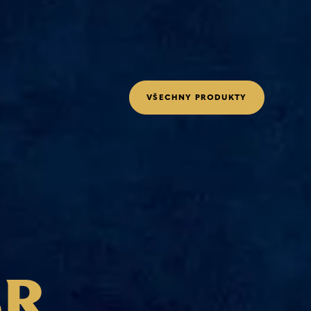
V
Š
E
C
H
N
Y
P
R
O
D
U
K
T
Y
B
R