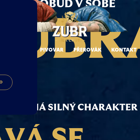
PROBUĎ V SOBĚ
ZUBR
NAŠE PIVA
PIVOVAR
PŘEROVÁK
KONTAKT
LO
ZUBR
MÁ
SILNÝ
CHARAKTER
Á
V
Á
S
E