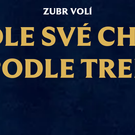
ZUBR
VOLÍ
D
L
E
S
V
É
C
P
O
D
L
E
T
R
E