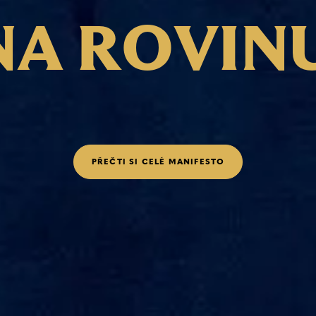
Co řekne, to platí. Protože ví, že kličkováním si
respekt nezískáš. A když jednou uhneš, budeš
N
A
R
O
V
I
N
uhýbat vždycky.
Když si něco myslí, tak se to dozvíš. A řekne ti
to hrdě a na rovinu. Nebude měnit názor jenom
proto, že se ti to hodí do krámu.
P
Ř
E
Č
T
I
S
I
C
E
L
É
M
A
N
I
F
E
S
T
O