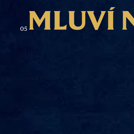
M
L
U
V
Í
0
5