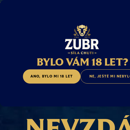
SCROLUJ SMĚREM DOLŮ A ZJISTI,
CO DĚLÁ CHLAPA ZUBREM.
BYLO VÁM 18 LET?
NE, JEŠTĚ MI NEBY
ANO, BYLO MI 18 LET
N
E
V
Z
D