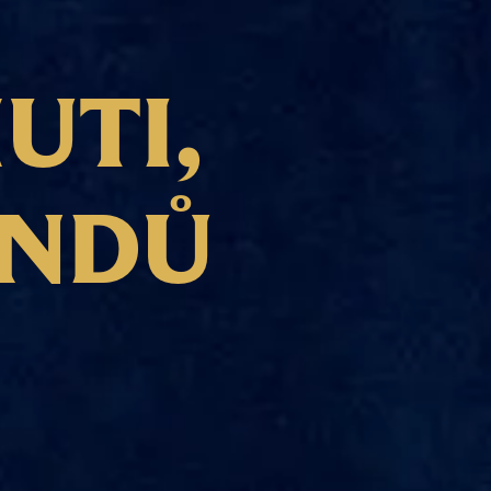
H
U
T
I
,
N
D
Ů