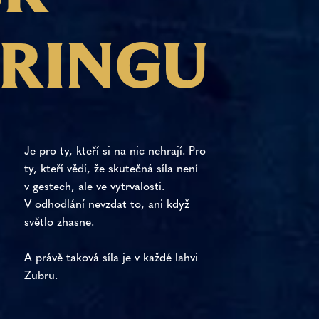
R
I
N
G
U
Je pro ty, kteří si na nic nehrají. Pro
ty, kteří vědí, že skutečná síla není
v gestech, ale ve vytrvalosti.
V odhodlání nevzdat to, ani když
světlo zhasne.
A právě taková síla je v každé lahvi
Zubru.