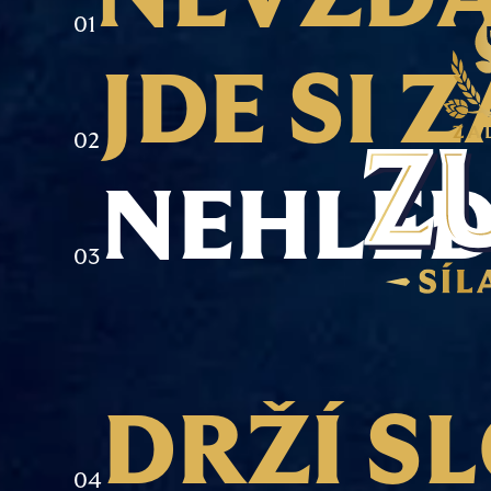
0
1
J
D
E
S
I
Z
0
2
N
E
H
L
E
0
3
D
R
Ž
Í
S
L
0
4