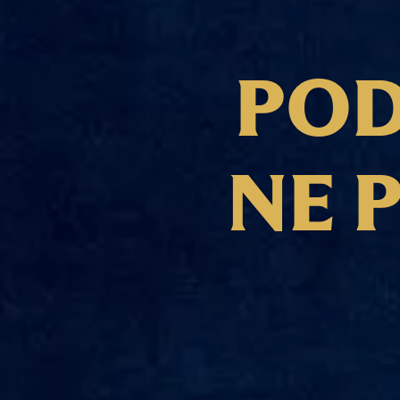
P
O
N
E