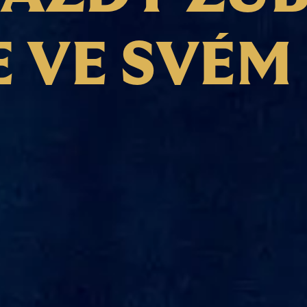
E
V
E
S
V
É
M
SÍLA CHUTI