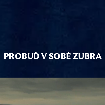
P
R
O
B
U
Ď
V
S
O
B
Ě
Z
U
B
R
A