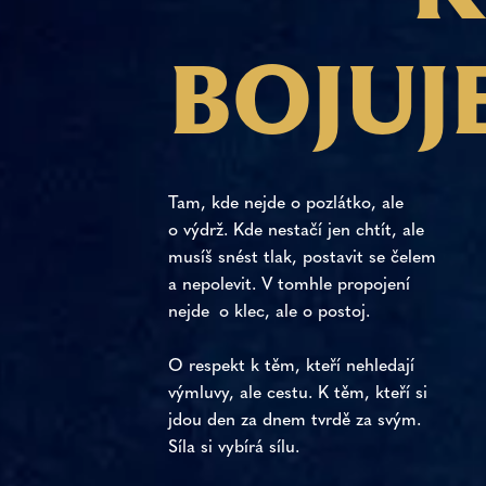
B
O
J
U
J
Tam, kde nejde o pozlátko, ale
o výdrž. Kde nestačí jen chtít, ale
musíš snést tlak, postavit se čelem
a nepolevit. V tomhle propojení
nejde o klec, ale o postoj.
O respekt k těm, kteří nehledají
výmluvy, ale cestu. K těm, kteří si
jdou den za dnem tvrdě za svým.
Síla si vybírá sílu.