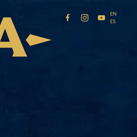
EN
A
ES