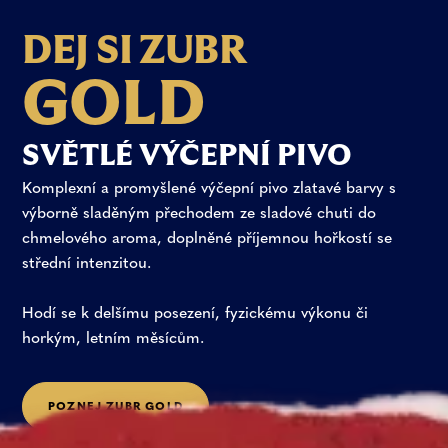
D
E
J
S
I
Z
U
B
R
G
O
L
D
SVĚTLÉ
VÝČEPNÍ
PIVO
Komplexní
a
promyšlené
výčepní
pivo
zlatavé
barvy
s
výborně
sladěným
přechodem
ze
sladové
chuti
do
chmelového
aroma,
doplněné
příjemnou
hořkostí
se
střední
intenzitou.
Hodí
se
k
delšímu
posezení,
fyzickému
výkonu
či
horkým,
letním
měsícům.
P
O
Z
N
E
J
Z
U
B
R
G
O
L
D