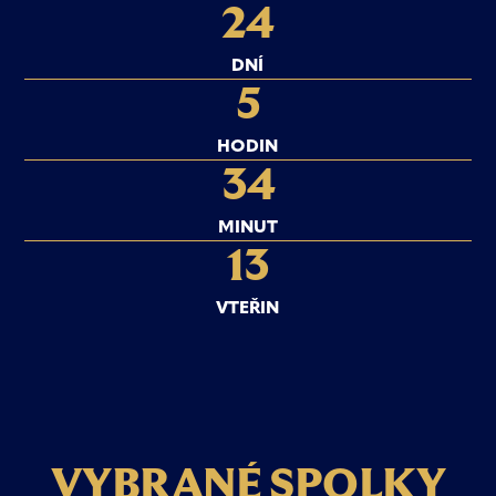
24
DNÍ
5
HODIN
34
MINUT
13
VTEŘIN
V
Y
B
R
A
N
É
S
P
O
L
K
Y