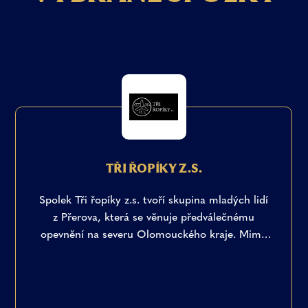
TŘI ŘOPÍKY Z.S.
Spolek Tři řopíky z.s. tvoří skupina mladých lidí
z Přerova, která se věnuje předválečnému
opevnění na severu Olomouckého kraje. Mimo
opravy a muzejní činnost na bunkrech se také
snaží představit tento významný naší kus
historie široké veřejnosti.