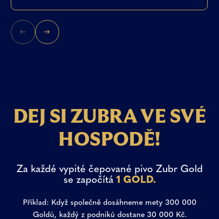
D
E
J
S
I
Z
U
B
R
A
V
E
S
V
É
H
O
S
P
O
D
Ě
!
Za
každé
vypité
čepované
pivo
Zubr
Gold
se
započítá
1
GOLD.
Příklad: Když společně dosáhneme mety 300 000
Goldů, každý z podniků dostane 30 000 Kč.