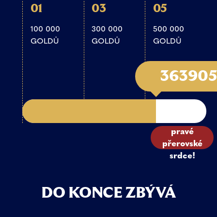
01
03
05
100 000
300 000
500 000
GOLDŮ
GOLDŮ
GOLDŮ
36390
Ukažme
pravé
přerovské
srdce!
DO KONCE ZBÝVÁ