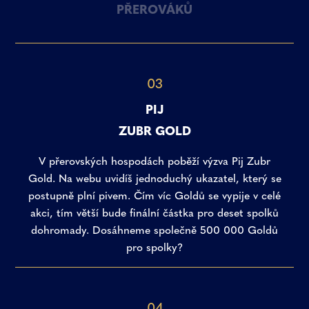
PŘEROVÁKŮ
03
PIJ
ZUBR GOLD
V přerovských hospodách poběží výzva Pij Zubr
Gold. Na webu uvidíš jednoduchý ukazatel, který se
postupně plní pivem. Čím víc Goldů se vypije v celé
akci, tím větší bude finální částka pro deset spolků
dohromady. Dosáhneme společně 500 000 Goldů
pro spolky?
04