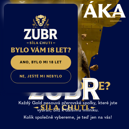
P
Ř
E
R
O
V
Á
K
A
Přerováci,
teď
je
to
na
vás!
BYLO VÁM 18 LET?
ANO, BYLO MI 18 LET
NE, JEŠTĚ MI NEBYLO
J
A
K
S
I
V
E
D
E
T
E
?
Každý
Gold
posouvá
přerovské
spolky,
které
jste
vybrali,
blíž
k
dalšímu
milníku.
Kolik
společně
vybereme,
je
teď
jen
na
vás!