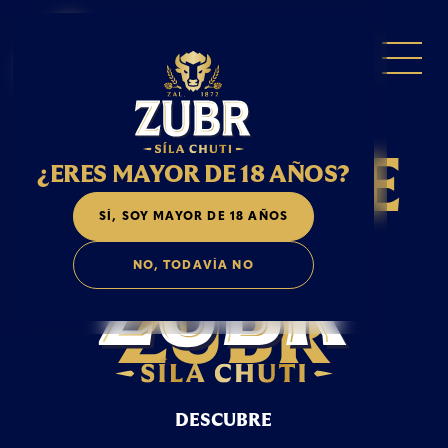
C
E
R
V
E
C
E
¿ERES MAYOR DE 18 AÑOS?
SÍ, SOY MAYOR DE 18 AÑOS
R
Í
A
NO, TODAVÍA NO
Z
U
B
R
DESCUBRE