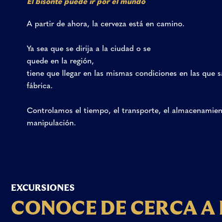
El
bisonte
puede
ir
por
el
mundo
A
partir
de
ahora,
la
cerveza
está
en
camino.
Ya
sea
que
se
dirija
a
la
ciudad
o
se
quede
en
la
región,
tiene
que
llegar
en
las
mismas
condiciones
en
las
que
s
fábrica.
Controlamos
el
tiempo,
el
transporte,
el
almacenamien
manipulación.
EXCURSIONES
C
O
N
O
C
E
D
E
C
E
R
C
A
A