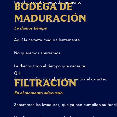
todo
bajo
control
en
todo
momento.
B
O
D
E
G
A
D
E
M
A
D
U
R
A
C
I
Ó
N
Le
damos
tiempo
Aquí
la
cerveza
madura
lentamente.
No
queremos
apurarmos.
Le
damos
todo
el
tiempo
que
necesite.
04
Aquí
se
perfecciona
el
sabor
y
madura
el
carácter.
F
I
L
T
R
A
C
I
Ó
N
En
el
momento
adecuado
Separamos
las
levaduras,
que
ya
han
cumplido
su
funci