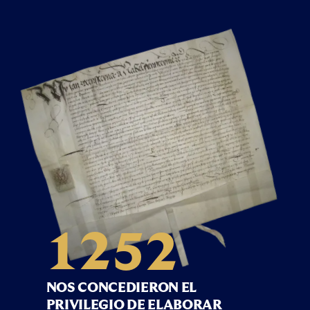
3
0
0
1
4
1
1
2
5
2
NOS CONCEDIERON EL
PRIVILEGIO DE ELABORAR