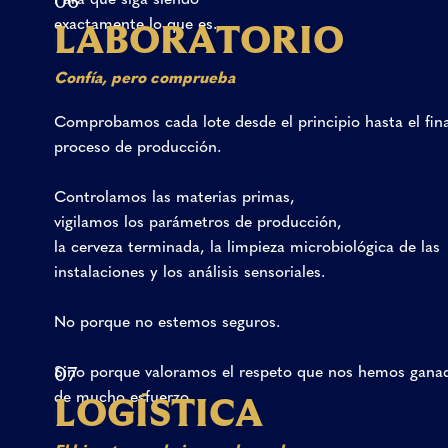
06
exactamente
lo
que
es.
L
A
B
O
R
A
T
O
R
I
O
Confía,
pero
comprueba
Comprobamos
cada
lote
desde
el
principio
hasta
el
fin
proceso
de
producción.
Controlamos
las
materias
primas,
vigilamos
los
parámetros
de
producción,
la
cerveza
terminada,
la
limpieza
microbiológica
de
las
instalaciones
y
los
análisis
sensoriales.
No
porque
no
estemos
seguros.
Sino
porque
valoramos
el
respeto
que
nos
hemos
gana
07
de
mucho
esfuerzo.
L
O
G
Í
S
T
I
C
A