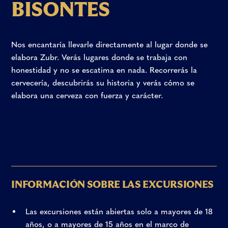
B
I
S
O
N
T
E
S
Nos
encantaría
llevarle
directamente
al
lugar
donde
se
elabora
Zubr.
Verás
lugares
donde
se
trabaja
con
honestidad
y
no
se
escatima
en
nada.
Recorrerás
la
cervecería,
descubrirás
su
historia
y
verás
cómo
se
elabora
una
cerveza
con
fuerza
y
carácter.
INFORMACIÓN SOBRE LAS EXCURSIONES
Las excursiones están abiertas solo a mayores de 18
años, o a mayores de 15 años en el marco de