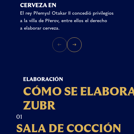
CERVEZA EN
El rey Přemysl Otakar II concedió privilegios
a la villa de Přerov, entre ellos el derecho
a elaborar cerveza.
ELABORACIÓN
C
Ó
M
O
S
E
E
L
A
B
O
R
Z
U
B
R
01
S
A
L
A
D
E
C
O
C
C
I
Ó
N