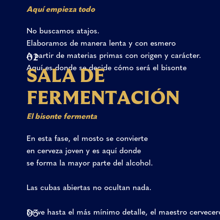
Aquí
empieza
todo
No
buscamos
atajos.
Elaboramos
de
manera
lenta
y
con
esmero
A
partir
de
materias
primas
con
origen
y
carácter.
02
Aquí
es
donde
se
decide
cómo
será
el
bisonte
S
A
L
A
D
E
F
E
R
M
E
N
T
A
C
I
Ó
N
El
bisonte
fermenta
En
esta
fase,
el
mosto
se
convierte
en
cerveza
joven
y
es
aquí
donde
se
forma
la
mayor
parte
del
alcohol.
Las
cubas
abiertas
no
ocultan
nada.
Se
ve
hasta
el
más
mínimo
detalle,
el
maestro
cervecer
03