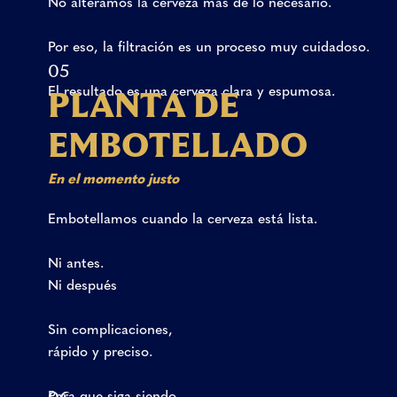
No
alteramos
la
cerveza
más
de
lo
necesario.
Por
eso,
la
filtración
es
un
proceso
muy
cuidadoso.
05
El
resultado
es
una
cerveza
clara
y
espumosa.
P
L
A
N
T
A
D
E
E
M
B
O
T
E
L
L
A
D
O
En
el
momento
justo
Embotellamos
cuando
la
cerveza
está
lista.‌
Ni
antes.
Ni
después
‌Sin
complicaciones,‌‌‌
rápido
y
preciso.‌
‌Para
que
siga
siendo