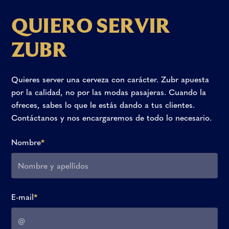
Q
U
I
E
R
O
S
E
R
V
I
R
Z
U
B
R
Quieres
server
una
cerveza
con
carácter.
Zubr
apuesta
por
la
calidad,
no
por
las
modas
pasajeras.
Cuando
la
ofreces,
sabes
lo
que
le
estás
dando
a
tus
clientes.
Contáctanos
y
nos
encargaremos
de
todo
lo
necesario.
Nombre
*
E-mail
*