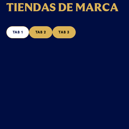
T
I
E
N
D
A
S
D
E
M
A
R
C
A
TAB 1
TAB 2
TAB 3