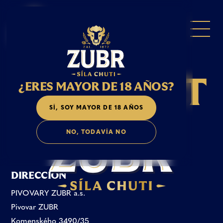
C
O
N
T
A
C
T
¿ERES MAYOR DE 18 AÑOS?
SÍ, SOY MAYOR DE 18 AÑOS
O
NO, TODAVÍA NO
DIRECCIÓN
PIVOVARY ZUBR a.s.
Pivovar ZUBR
Komenského 3490/35