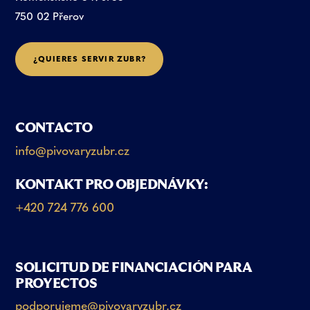
750 02 Přerov
¿
Q
U
I
E
R
E
S
S
E
R
V
I
R
Z
U
B
R
?
CONTACTO
info@pivovaryzubr.cz
KONTAKT PRO OBJEDNÁVKY:
+420 724 776 600
SOLICITUD DE FINANCIACIÓN PARA
PROYECTOS
podporujeme@pivovaryzubr.cz