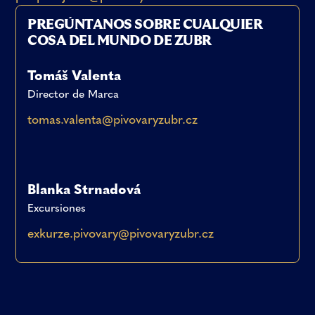
PREGÚNTANOS SOBRE CUALQUIER
COSA DEL MUNDO DE ZUBR
Tomáš Valenta
Director de Marca
tomas.valenta@pivovaryzubr.cz
Blanka Strnadová
Excursiones
exkurze.pivovary@pivovaryzubr.cz
Leaflet
|
© OpenStreetMap contributors © CARTO
+
−